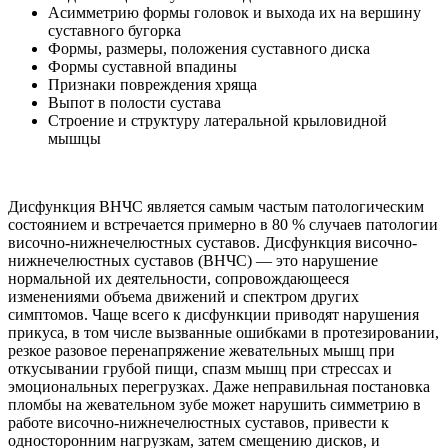
Асимметрию формы головок и выхода их на вершину
суставного бугорка
Формы, размеры, положения суставного диска
Формы суставной впадины
Признаки повреждения хряща
Выпот в полости сустава
Строение и структуру латеральной крыловидной
мышцы
Дисфункция ВНЧС является самым частым патологическим
состоянием и встречается примерно в 80 % случаев патологии
височно-нижнечелюстных суставов. Дисфункция височно-
нижнечелюстных суставов (ВНЧС) — это нарушение
нормальной их деятельности, сопровождающееся
изменениями объема движений и спектром других
симптомов. Чаще всего к дисфункции приводят нарушения
прикуса, в том числе вызванные ошибками в протезировании,
резкое разовое перенапряжение жевательных мышц при
откусывании грубой пищи, спазм мышц при стрессах и
эмоциональных перегрузках. Даже неправильная постановка
пломбы на жевательном зубе может нарушить симметрию в
работе височно-нижнечелюстных суставов, привести к
односторонним нагрузкам, затем смещению дисков, и