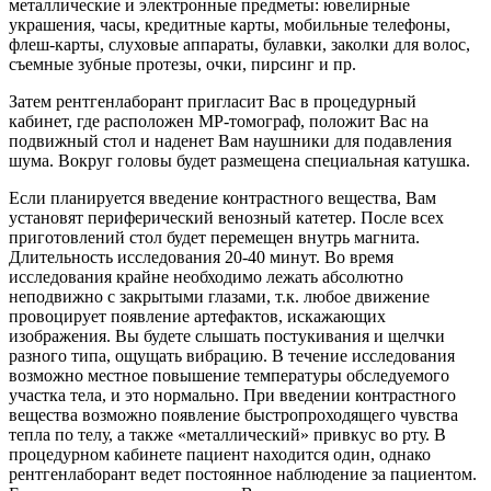
металлические и электронные предметы: ювелирные
украшения, часы, кредитные карты, мобильные телефоны,
флеш-карты, слуховые аппараты, булавки, заколки для волос,
съемные зубные протезы, очки, пирсинг и пр.
Затем рентгенлаборант пригласит Вас в процедурный
кабинет, где расположен МР-томограф, положит Вас на
подвижный стол и наденет Вам наушники для подавления
шума. Вокруг головы будет размещена специальная катушка.
Если планируется введение контрастного вещества, Вам
установят периферический венозный катетер. После всех
приготовлений стол будет перемещен внутрь магнита.
Длительность исследования 20-40 минут. Во время
исследования крайне необходимо лежать абсолютно
неподвижно с закрытыми глазами, т.к. любое движение
провоцирует появление артефактов, искажающих
изображения. Вы будете слышать постукивания и щелчки
разного типа, ощущать вибрацию. В течение исследования
возможно местное повышение температуры обследуемого
участка тела, и это нормально. При введении контрастного
вещества возможно появление быстропроходящего чувства
тепла по телу, а также «металлический» привкус во рту. В
процедурном кабинете пациент находится один, однако
рентгенлаборант ведет постоянное наблюдение за пациентом.