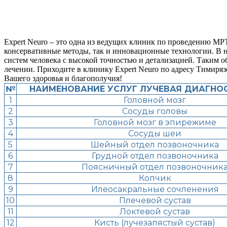
Expert Neuro – это одна из ведущих клиник по проведению МР
консервативные методы, так и инновационные технологии. В 
систем человека с высокой точностью и детализацией. Таким о
лечении. Приходите в клинику Expert Neuro по адресу Тимиряз
Вашего здоровья и благополучия!
№
НАИМЕНОВАНИЕ УСЛУГ ЛУЧЕВАЯ ДИАГНОС
1
Головной мозг
2
Сосуды головы
3
Головной мозг в эпирежиме
4
Сосуды шеи
5
Шейный отдел позвоночника
6
Грудной отдел позвоночника
7
Поясничный отдел позвоночник
8
Копчик
9
Илеосакральные сочленения
10
Плечевой сустав
11
Локтевой сустав
12
Кисть (лучезапястый сустав)