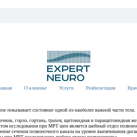
лавная
О клинике
Услуги
Реабилитация
Вра
ое показывает состояние одной из наиболее важной части тела.
ник, горло, гортань, трахея, щитовидная и паращитовидная жел
ктом исследования при МРТ шеи является шейный отдел позвоно
рение сечения позвоночного канала на уровне выпячивания диск
жны при МРТ исследовании любого отдела позвоночника.