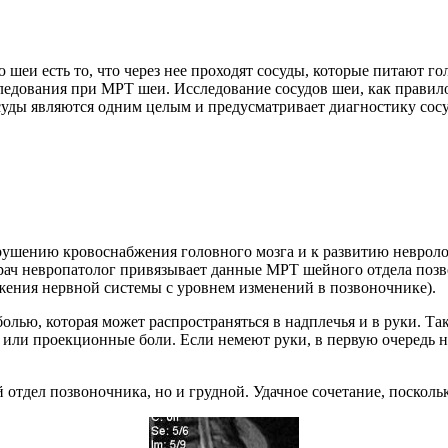
шеи есть то, что через нее проходят сосуды, которые питают г
ледования при МРТ шеи. Исследование сосудов шеи, как правил
осуды являются одним целым и предусматривает диагностику сос
рушению кровоснабжения головного мозга и к развитию невроло
 Врач невропатолог привязывает данные МРТ шейного отдела поз
ажения нервной системы с уровнем изменений в позвоночнике).
олью, которая может распространяться в надплечья и в руки. Т
е или проекционные боли. Если немеют руки, в первую очередь 
тдел позвоночника, но и грудной. Удачное сочетание, посколь