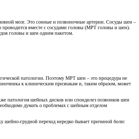
оловной мозг. Это сонные и позвоночные артерии. Сосуды шеи –
о проводится вместе с сосудами головы (МРТ головы и шеи).
удов головы и шеи одним пакетом.
гической патологии. Поэтому МРТ шеи – это процедура не
воночника к клиническим признакам и, таким образом, может
акже патология шейных дисков или спондилез позвонков шеи
необходимо думать о проблемах с шейным отделом
ку шейно-грудной переход нередко бывает причиной боли: