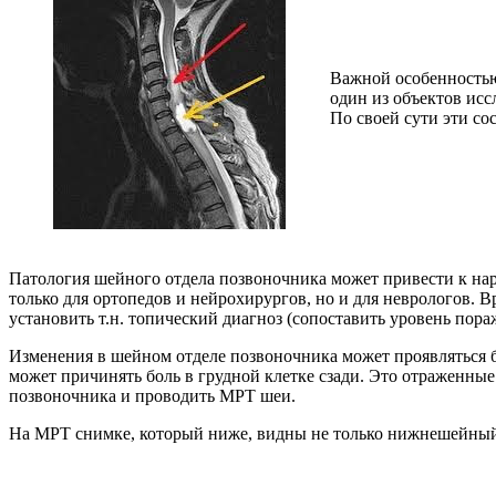
Важной особенностью 
один из объектов исс
По своей сути эти с
Патология шейного отдела позвоночника может привести к на
только для ортопедов и нейрохирургов, но и для неврологов.
установить т.н. топический диагноз (сопоставить уровень пор
Изменения в шейном отделе позвоночника может проявляться б
может причинять боль в грудной клетке сзади. Это отраженны
позвоночника и проводить МРТ шеи.
На МРТ снимке, который ниже, видны не только нижнешейный о