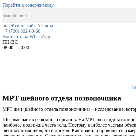
Перейти к содержимому
Search
перейти на сайт Астаны
+7 (700) 802-60-60
Написать на WhatsApp
ПН-ВС
08:00 – 20:00
Г
МРТ шейного отдела позвоночника
МРТ шеи (шейного отдела позвоночника) – исследование, котор
Шея вмещает в себя много органов. На МРТ шеи видны позвоноч
наиболее подвижна часть тела. Поэтому наиболее частым объе
шейных позвонков, но и дисков. Как правило проводится изме
решения о лечении. Следует отметить, что эти показатели ва