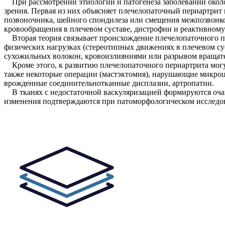
При рассмотрении этиологии и патогенеза заболеваний около
зрения. Первая из них объясняет плечелопаточный периартрит
позвоночника, шейного спондилеза или смещения межпозвонко
кровообращения в плечевом суставе, дистрофии и реактивном
Вторая теория связывает происхождение плечелопаточного п
физических нагрузках (стереотипных движениях в плечевом су
сухожильных волокон, кровоизлияниями или разрывом вращате
Кроме этого, к развитию плечелопаточного периартрита могут 
также некоторые операции (мастэктомия), нарушающие микроц
врожденные соединительнотканные дисплазии, артропатии.
В тканях с недостаточной васкуляризацией формируются очаг
изменения подтверждаются при патоморфологическом исследов