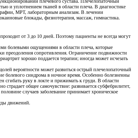
функционировании плечевого сустава. Плечелопаточный
ю и уплотнением тканей в области плеча. В диагностике
графии, МРТ, лабораторным анализам. В лечении
каиновые блокады, физиотерапия, массаж, гимнастика.
роходит от 3 до 10 дней. Поэтому пациенты не всегда могут
ыми болевыми ощущениями в области плеча, которые
тки преодоления сопротивления. Ограничение подвижности
риартрит хорошо поддается терапии; иногда может исчезать
 долей вероятности может развиться острый плечелопаточный
ние болевого синдрома в ночное время. Особенно болезненны
н сгибать руку в локте и прижимать к груди. В области
о страдает общее самочувствие: развивается субфебрилитет,
в половине случаев заболевание принимает хроническое
уды движений.