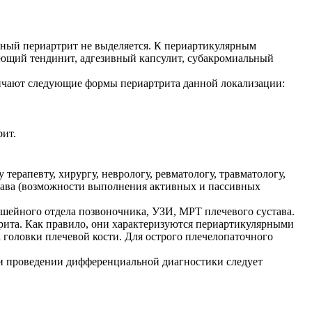
ный периартрит не выделяется. К периартикулярным
ующий тендинит, адгезивный капсулит, субакромиальный
ичают следующие формы периартрита данной локализации:
рит.
рапевту, хирургу, неврологу, ревматологу, травматологу,
става (возможности выполнения активных и пассивных
ейного отдела позвоночника, УЗИ, МРТ плечевого сустава.
рита. Как правило, они характеризуются периартикулярными
головки плечевой кости. Для острого плечелопаточного
и проведении дифференциальной диагностики следует