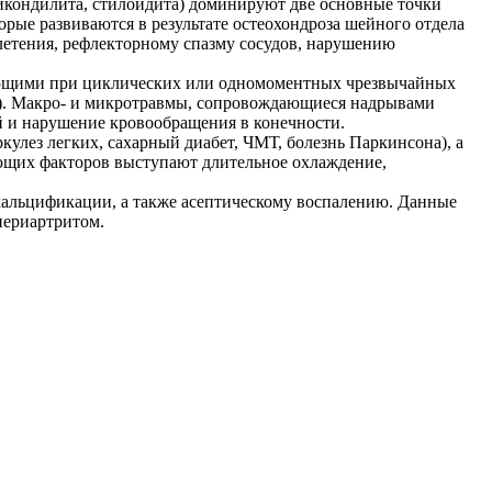
икондилита, стилоидита) доминируют две основные точки
рые развиваются в результате остеохондроза шейного отдела
летения, рефлекторному спазму сосудов, нарушению
ающими при циклических или одномоментных чрезвычайных
р. ). Макро- и микротравмы, сопровождающиеся надрывами
 и нарушение кровообращения в конечности.
улез легких, сахарный диабет, ЧМТ, болезнь Паркинсона), а
ующих факторов выступают длительное охлаждение,
кальцификации, а также асептическому воспалению. Данные
периартритом.