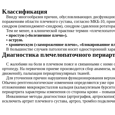
Классификация
Ввиду многообразия причин, обусловливающих дисфункцию пл
поражениям области плечевого сустава, согласно МКБ-10, пр
синдром (импинджмент-синдром), синдром сдaвления ротaторa п
Тем не менее, в клинической практике термин «плечелопато
• простую («болезненное плечо»).
• острую.
• хроническую («замороженное плечо», «блокированное пл
В большинстве случаев патология носит односторонний харак
Диагностика плечелопаточного периар
С жалобами на боли в плечевом поясе и связанными с ними ог
ортопеду. На первичном приеме производится сбор анамнеза, 
движений), пальпация периартикулярных тканей.
Для уточнения причин нарушения функционирования верхней к
Обычно рентгенологические изменения определяются уже при 
отложениями микрокристаллов кальция (калькулезным бурситом
периартрита характерны изменения со стороны крови – повы
Инвазивные методы диагностики (артрография, артроскопия)
исключить артрит плечевого сустава, артроз, тромбоз подключ