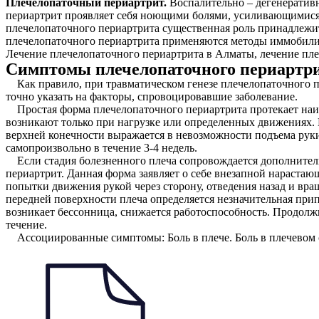
Плечелопаточный периартрит.
Воспалительно – дегенератив
периартрит проявляет себя ноющими болями, усиливающимися 
плечелопаточного периартрита существенная роль принадлежи
плечелопаточного периартрита применяются методы иммобилиз
Лечение плечелопаточного периартрита в Алматы, лечение пле
Симптомы плечелопаточного периартр
Как правило, при травматическом генезе плечелопаточного пе
точно указать на факторы, спровоцировавшие заболевание.
Простая форма плечелопаточного периартрита протекает наиб
возникают только при нагрузке или определенных движениях
верхней конечности выражается в невозможности подъема руки
самопроизвольно в течение 3-4 недель.
Если стадия болезненного плеча сопровождается дополнитель
периартрит. Данная форма заявляет о себе внезапной нараста
попытки движения рукой через сторону, отведения назад и вра
передней поверхности плеча определяется незначительная прип
возникает бессонница, снижается работоспособность. Продолжи
течение.
Ассоциированные симптомы: Боль в плече. Боль в плечевом су