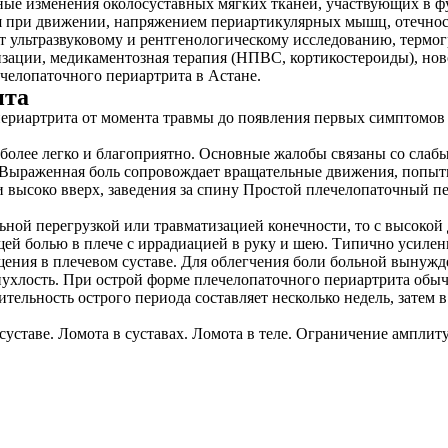
ные изменения околосуставных мягких тканей, участвующих в 
при движении, напряжением периартикулярных мышц, отечность
т ультразвуковому и рентгенологическому исследованию, термо
ации, медикаментозная терапия (НПВС, кортикостероиды), ново
челопаточного периартрита в Астане.
ита
риартрита от момента травмы до появления первых симптомов п
олее легко и благоприятно. Основные жалобы связаны со слаб
. Выраженная боль сопровождает вращательные движения, попы
 высоко вверх, заведения за спину Простой плечелопаточный пе
ной перегрузкой или травматизацией конечности, то с высокой
ющей болью в плече с иррадиацией в руку и шею. Типично усиле
щения в плечевом суставе. Для облегчения боли больной вынужде
ухлость. При острой форме плечелопаточного периартрита обычн
тельность острого периода составляет несколько недель, затем 
ставе. Ломота в суставах. Ломота в теле. Ограничение амплит