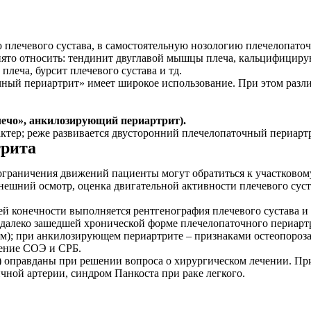
ечевого сустава, в самостоятельную нозологию плечелопаточ
инято относить: тендинит двуглавой мышцы плеча, кальцифицир
леча, бурсит плечевого сустава и тд.
чный периартрит» имеет широкое использование. При этом разл
ечо», анкилозирующий периартрит).
тер; реже развивается двусторонний плечелопаточный периарт
трита
раничения движений пациенты могут обратиться к участковому те
внешний осмотр, оценка двигательной активности плечевого су
онечности выполняется рентгенография плечевого сустава и ш
далеко зашедшей хронической форме плечелопаточного периарт
); при анкилозирующем периартрите – признаками остеопороза 
шение СОЭ и СРБ.
 оправданы при решении вопроса о хирургическом лечении. Пр
ичной артерии, синдром Панкоста при раке легкого.