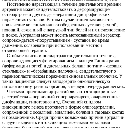
Постепенно нарастающая в течение длительного времени
артралгия может свидетельствовать о деформирующем
остеоартрозе и других дегенеративно-дистрофических
поражениях суставов. В этом случае типичным является
вовлечение коленных или тазобедренных суставов; тупой,
ноющий, связанный с нагрузкой тип болей и их исчезновение
в покое. Артралгия может носить метеозависимый характер,
сопровождаться «похрустыванием» суставов во время
движения, ослабевать при использовании местной
отвлекающей терапии.
Стойкие олиго- и полиартралгии длительного течения,
сопровождающиеся формированием «пальцев Гиппократа»
(деформации ногтей и дистальных фаланг по типу «часовых
стеклышек» и «барабанных палочек»), свидетельствуют о
паранеопластическом поражении синовиальных оболочек. У
таких пациентов следует заподозрить онкологическую
патологию внутренних органов, в первую очередь рак легких.
Частыми причинами артралгий являются эндокринные
расстройства – первичный гиперпаратиреоз, овариогенные
дисфункции, гипотериоз и тд Суставной синдром
эндокринного генеза протекает в форме олигоартралгии,
сопряженной с оссалгией, миалгией, болями в тазовых костях
и позвоночнике. Среди прочих возможных причин артралгий
следует выделить интоксикацию тяжелыми металлами
(таллием, бериллием), частые перегрузки или микротравмы