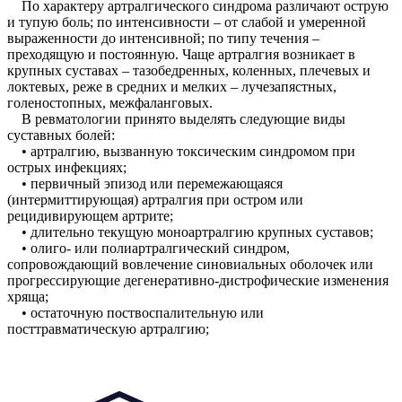
По характеру артралгического синдрома различают острую
и тупую боль; по интенсивности – от слабой и умеренной
выраженности до интенсивной; по типу течения –
преходящую и постоянную. Чаще артралгия возникает в
крупных суставах – тазобедренных, коленных, плечевых и
локтевых, реже в средних и мелких – лучезапястных,
голеностопных, межфаланговых.
В ревматологии принято выделять следующие виды
суставных болей:
• артралгию, вызванную токсическим синдромом при
острых инфекциях;
• первичный эпизод или перемежающаяся
(интермиттирующая) артралгия при остром или
рецидивирующем артрите;
• длительно текущую моноартралгию крупных суставов;
• олиго- или полиартралгический синдром,
сопровождающий вовлечение синовиальных оболочек или
прогрессирующие дегенеративно-дистрофические изменения
хряща;
• остаточную поствоспалительную или
посттравматическую артралгию;