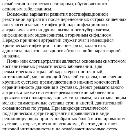
ослабления токсического синдрома, обусловленного
основным заболеванием.
Возможны варианты развития постинфекционной
реактивной артралгии после перенесенных острых кишечных
или урогенитальных инфекций; параинфекционного
артралгического синдрома, вызванного туберкулезом,
инфекционным эндокардитом, вторичным сифилисом.
Нередко причиной артралгий служат очаги имеющейся
хронической инфекции – пиелонефрита, холангита,
аднексита, паратонзиллярного абсцесса либо паразитарной
инвазии.
Поли- или ологиартралгии являются основным симптомом
воспалительных ревматических заболеваний. Для
ревматических артралгий характерен постоянный,
интенсивный, мигрирующий болевой синдром, вовлечение
крупных суставов преимущественно нижних конечностей,
ограниченность движения в суставах. Дебют ревматоидного
артрита, а также системные ревматические заболевания
проявляются полиартикулярным синдромом, захватывающим
мелкие симметричные суставы стоп и кистей, двигательной
скованностью по утрам. При микрокристаллическом
подагрическом артрите артралгия проявляется в виде
рецидивирующих приступообразных болей в изолированном
суставе, которые, внезапно возникнув, быстро достигают
пиковой интенсивности и не ослабевают несколько суток.