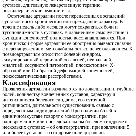
суставов, длительную лекарственную терапию,
посталлергические реакции и тд.
Остаточные артралгии после перенесенных воспалений
суставов носят хронический или преходящий характер. В
течение недель либо месяцев могут сохраняться боли и
тугоподвижность в суставах. В дальнейшем самочувствие и
функции конечностей полностью восстанавливаются. При
хронической форме артралгии ее обострения бывают связаны
с перенапряжением, метеолабильностью, переохлаждением. К
псевдоартралгиям относится болевой синдром,
симулированный первичной оссалгией, невралгией,
миалгией, сосудистой патологией, плоскостопием, Х-
образной или О-образной деформацией конечностей,
психосоматическими расстройствами.
Классификация
Проявления артралгии различаются по локализации и глубине
болей, количеству вовлеченных суставов, характеру и
интенсивности болевого синдрома, его суточной
ритмичности, длительности существования, связью с
определенным видом движений При наличии болей в
единичном суставе говорят о моноартралгии, при
одновременном или последовательном болевом синдроме в
нескольких суставах – об олигоартралгии, при вовлечении 5
или более суставов – о синдроме полиартралгии.