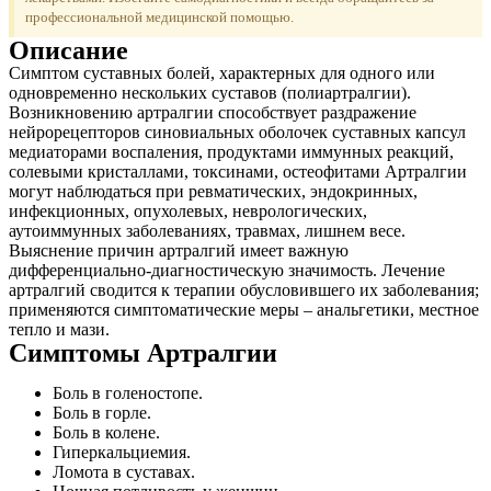
профессиональной медицинской помощью.
Описание
Симптом суставных болей, характерных для одного или
одновременно нескольких суставов (полиартралгии).
Возникновению артралгии способствует раздражение
нейрорецепторов синовиальных оболочек суставных капсул
медиаторами воспаления, продуктами иммунных реакций,
солевыми кристаллами, токсинами, остеофитами Артралгии
могут наблюдаться при ревматических, эндокринных,
инфекционных, опухолевых, неврологических,
аутоиммунных заболеваниях, травмах, лишнем весе.
Выяснение причин артралгий имеет важную
дифференциально-диагностическую значимость. Лечение
артралгий сводится к терапии обусловившего их заболевания;
применяются симптоматические меры – анальгетики, местное
тепло и мази.
Симптомы Артралгии
Боль в голеностопе.
Боль в горле.
Боль в колене.
Гиперкальциемия.
Ломота в суставах.