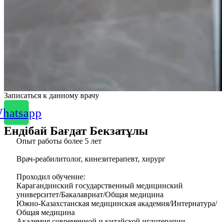
Записаться к данному врачу
hatsapp
Ендібай Бағдат Бекзатұлы
Опыт работы более 5 лет
Врач-реабилитолог, кинезитерапевт, хирург
Проходил обучение:
Карагандинский государственный медицинский
университет/Бакалавриат/Общая медицина
Южно-Казахстанская медицинская академия/Интернатура/
Общая медицина
Академия современной и китайской иглотерапии