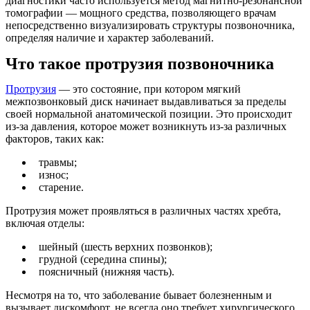
диагностики часто используется метод магнитно-резонансной
томографии — мощного средства, позволяющего врачам
непосредственно визуализировать структуры позвоночника,
определяя наличие и характер заболеваний.
Что такое протрузия позвоночника
Протрузия
— это состояние, при котором мягкий
межпозвонковый диск начинает выдавливаться за пределы
своей нормальной анатомической позиции. Это происходит
из-за давления, которое может возникнуть из-за различных
факторов, таких как:
травмы;
износ;
старение.
Протрузия может проявляться в различных частях хребта,
включая отделы:
шейный (шесть верхних позвонков);
грудной (середина спины);
поясничный (нижняя часть).
Несмотря на то, что заболевание бывает болезненным и
вызывает дискомфорт, не всегда оно требует хирургического