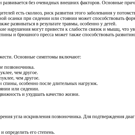
он развивается без очевидных внешних факторов. Основные при
ителей есть сколиоз, риск развития этого заболевания у потомст
ной осанки при сидении или стоянии может способствовать фор
же развиваться в результате травмы, особенно у детей.
ие нарушения могут привести к слабости связок и мышц, что ув
ины и брюшного пресса может также способствовать развитию 
тяжести. Основные симптомы включают:
е позвоночника.
клее, чем другое.
уклее, чем другое.
и спины, особенно после длительных нагрузок.
оянии или сидении.
вижность и ухудшать качество жизни.
ерения угла искривления позвоночника. Для подтверждения диаг
 и определить его степень.