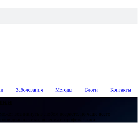
чи
Заболевания
Методы
Блоги
Контакты
ика
может возникнуть в любом возрасте, но чаще всего
етодов диагностики, лечения и профилактики.