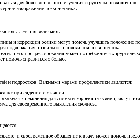
ваться для более детального изучения структуры позвоночника 
хмерное изображение позвоночника.
е методы лечения включают:
спины и коррекции осанки могут помочь улучшить положение п
для поддержания правильного положения позвоночника.
оза или его прогрессирования может потребоваться хирургическ
т помочь справиться с болью.
етей и подростков. Важными мерами профилактики являются:
осанке при сидении и стоянии.
, включая упражнения для спины и коррекции осанки, могут по
ача для своевременного выявления сколиоза.
ащаются:
возрасте, и своевременное обращение к врачу может помочь пред