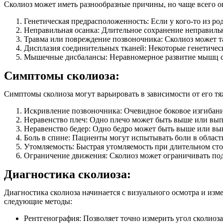
Сколиоз может иметь разнообразные причины, но чаще всего 
Генетическая предрасположенность: Если у кого-то из род
Неправильная осанка: Длительное сохранение неправиль
Травма или повреждение позвоночника: Сколиоз может так
Дисплазия соединительных тканей: Некоторые генетическ
Мышечные дисбалансы: Неравномерное развитие мышц сп
Симптомы сколиоза:
Симптомы сколиоза могут варьировать в зависимости от его 
Искривление позвоночника: Очевидное боковое изгибани
Неравенство плеч: Одно плечо может быть выше или выпу
Неравенство бедер: Одно бедро может быть выше или вып
Боль в спине: Пациенты могут испытывать боли в област
Утомляемость: Быстрая утомляемость при длительном ст
Ограничение движения: Сколиоз может ограничивать под
Диагностика сколиоза:
Диагностика сколиоза начинается с визуального осмотра и изм
следующие методы:
Рентгенография: Позволяет точно измерить угол сколиоза