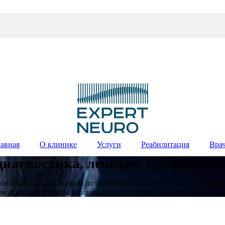
лавная
О клинике
Услуги
Реабилитация
Вра
диагностика, лечение, профилакт
ся аномальным изгибом позвоночника в сторону. Это состояние 
ссмотрим все аспекты сколиоза: от его причин и симптомов до м