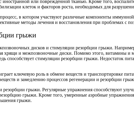
с иностранной или поврежденной тканью. Кроме того, воспалит
илизации клеток и факторов роста, необходимых для разрушени
 процесс, в котором участвуют различные компоненты иммунно
фективные методы лечения и восстановления при проблемах с п
рбции грыжи
жпозвоночных дисков и стимуляции резорбции грыжи. Например
ая хрящи и межпозвоночные диски. Помимо этого, витамины и м
ередь способствует стимуляции резорбции грыжи. Недостаток пи
играет ключевую роль в обмене веществ и транспортировке пит
веществ и замедлению процессов регенерации и резорбции грыж
ии резорбции грыжи. Регулярные упражнения способствуют улу
за резорбцию грыжи. Кроме того, умеренные аэробные упражнени
еньшения грыжи.