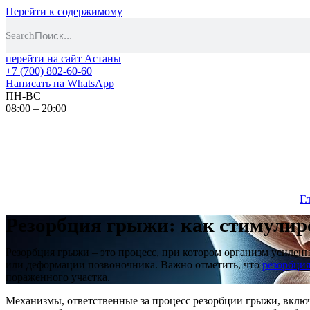
Перейти к содержимому
Search
перейти на сайт Астаны
+7 (700) 802-60-60
Написать на WhatsApp
ПН-ВС
08:00 – 20:00
Г
Резорбция грыжи: как стимулир
Резорбция грыжи – это процесс, при котором организм усилен
или деформации позвоночника. Важно отметить, что
резорбци
пораженного участка.
Механизмы, ответственные за процесс резорбции грыжи, вклю