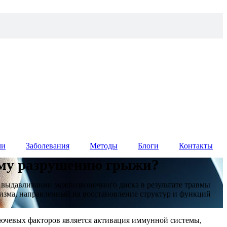
чи
Заболевания
Методы
Блоги
Контакты
ому разрушению грыжи?
и выдавливании межпозвоночного диска в результате травмы
изма, направленный на восстановление структур и функций
лючевых факторов является активация иммунной системы,