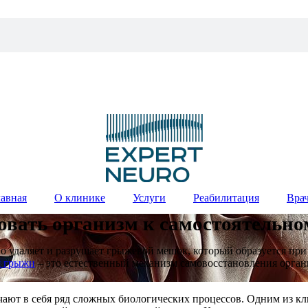
лавная
О клинике
Услуги
Реабилитация
Вра
овать организм к самостоятельн
но удаляет и разрушает грыжевой мешок, который образуется пр
я грыжи
– это естественный механизм самовосстановления орган
чают в себя ряд сложных биологических процессов. Одним из к