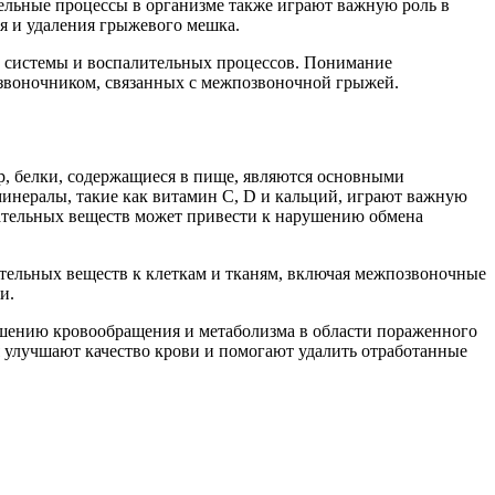
ельные процессы в организме также играют важную роль в
я и удаления грыжевого мешка.
й системы и воспалительных процессов. Понимание
озвоночником, связанных с межпозвоночной грыжей.
, белки, содержащиеся в пище, являются основными
инералы, такие как витамин С, D и кальций, играют важную
тательных веществ может привести к нарушению обмена
ательных веществ к клеткам и тканям, включая межпозвоночные
и.
чшению кровообращения и метаболизма в области пораженного
я улучшают качество крови и помогают удалить отработанные